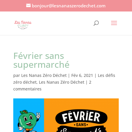
bonjour@lesnanaszerodechet.com
Février sans
supermarché
par
Les Nanas Zéro Déchet
|
Fév 6, 2021
|
Les défis
zéro déchet
,
Les Nanas Zéro Déchet
|
2
commentaires